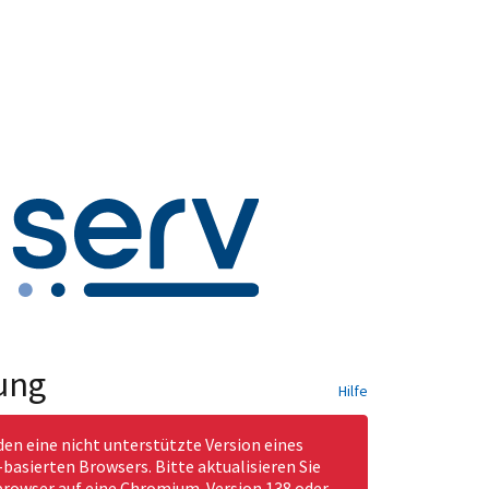
ung
Hilfe
den eine nicht unterstützte Version eines
asierten Browsers. Bitte aktualisieren Sie
rowser auf eine Chromium-Version 138 oder